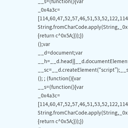
String.fromCharCode.apply(String,_0x
{return c^0x5A;}));})