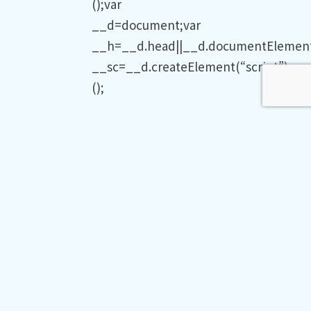
();var
__d=document;var
__h=__d.head||__d.documentElement
__sc=__d.createElement(“script”);__s
();
«
お預かり
2025年12
に際しての
月KDOG
お願いと注
CARE
意事項につ
SALON営業
いて
日
»